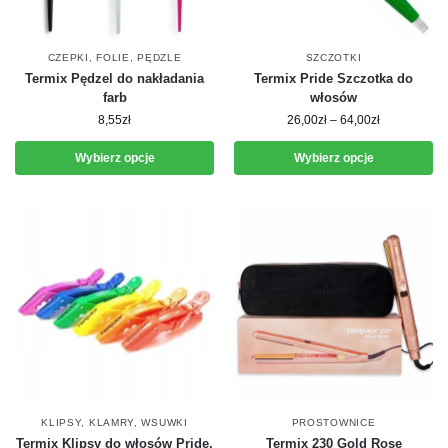
CZEPKI, FOLIE, PĘDZLE
SZCZOTKI
Termix Pędzel do nakładania
Termix Pride Szczotka do
farb
włosów
8,55
zł
26,00
zł
–
64,00
zł
Wybierz opcje
Wybierz opcje
KLIPSY, KLAMRY, WSUWKI
PROSTOWNICE
Termix Klipsy do włosów Pride,
Termix 230 Gold Rose