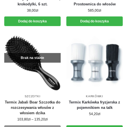
krokodylki, 6 szt.
Prostownica do włosów
38,00
zł
585,00
zł
Dodaj do koszyka
Dodaj do koszyka
Brak na stanie
SZCZOTKI
KARKÓWKI
Termix Jabali Boar Szczotka do
Termix Karkówka fryzjerska z
rozczesywania włosów z
pojemnikiem na talk
włosiem dzika
54,20
zł
103,80
zł
–
135,20
zł