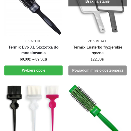
Brak na stanie
SZCZOTKI
POZOSTAŁE
Termix Evo XL Szczotka do
Termix Lusterko fryzjerskie
modelowania
ręczne
60,00
zł
–
89,50
zł
122,80
zł
Wybierz opcje
Powiadom mnie o dostępności