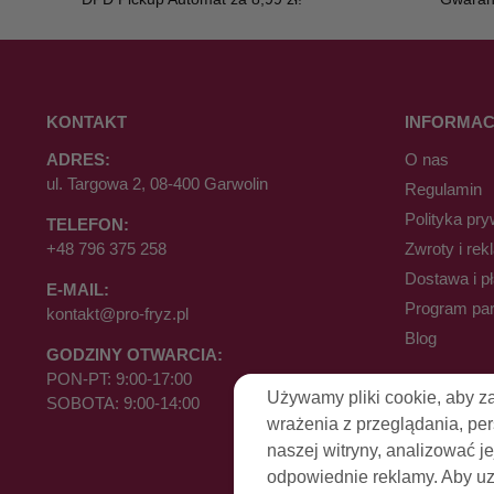
KONTAKT
INFORMAC
ADRES:
O nas
ul. Targowa 2, 08-400 Garwolin
Regulamin
Polityka pry
TELEFON:
+48 796 375 258
Zwroty i rek
Dostawa i p
E-MAIL:
Program par
kontakt@pro-fryz.pl
Blog
GODZINY OTWARCIA:
PON-PT: 9:00-17:00
Używamy pliki cookie, aby z
SOBOTA: 9:00-14:00
wrażenia z przeglądania, pe
naszej witryny, analizować je
odpowiednie reklamy. Aby uzy