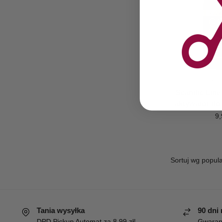
HENNA
,
Scandic Line
aktywator do
9,
Tania wysyłka
90 dni
DPD Pickup Automat za 8,99 zł!
Gwaranc