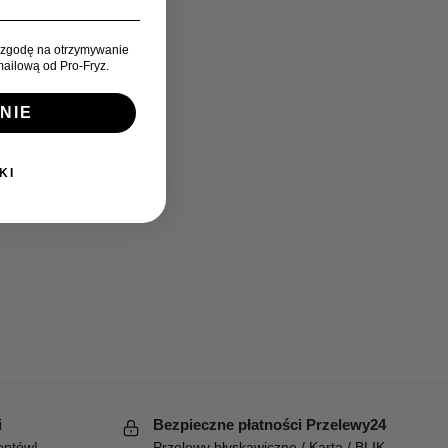
zgodę na otrzymywanie
ailową od Pro-Fryz.
NIE
KI
i
Bezpieczne płatności Przelewy24
entów!
Przelewy błyskawiczne / Karta / BLIK