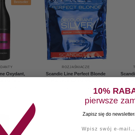
Bestseller
YDANTY
ROZJAŚNIACZE
ine Oxydant,
Scandic Line Perfect Blonde
Scandi
or do farb
Rozjaśniacz do włosów
Utrwa
trwa
–
13,50
zł
10,50
zł
–
37,99
zł
10% RAB
pierwsze zam
Zapisz się do newslettera
E-mail