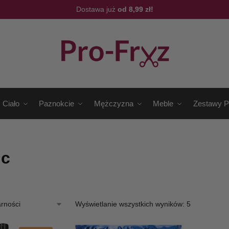
Dostawa już
od 8,99 zł!
Ciało
Paznokcie
Mężczyzna
Meble
Zestawy P
ic
Wyświetlanie wszystkich wyników: 5