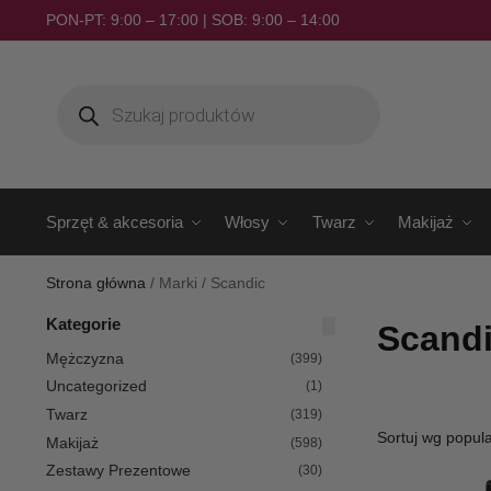
PON-PT: 9:00 – 17:00 | SOB: 9:00 – 14:00
Sprzęt & akcesoria
Włosy
Twarz
Makijaż
Strona główna
/
Marki
/
Scandic
Kategorie
Scand
Mężczyzna
(399)
Uncategorized
(1)
Twarz
(319)
Makijaż
(598)
Zestawy Prezentowe
(30)