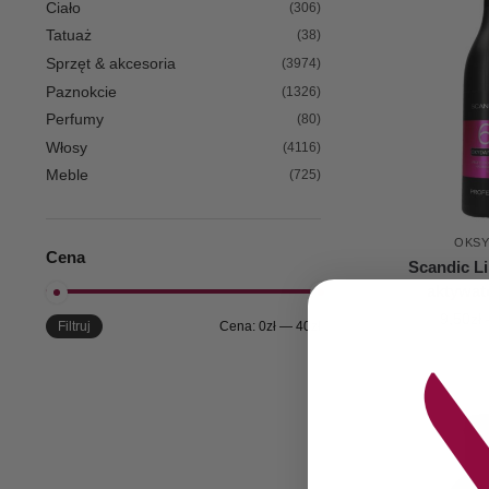
Ciało
(306)
Tatuaż
(38)
Sprzęt & akcesoria
(3974)
Paznokcie
(1326)
Perfumy
(80)
Włosy
(4116)
Meble
(725)
OKS
Cena
Scandic L
aktywat
9,50
zł
Filtruj
Cena:
0zł
—
40zł