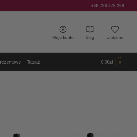
+48 796 375 258
Moje konto
Blog
Ulubione
rezentowe
Tatuaż
0,00
zł
0