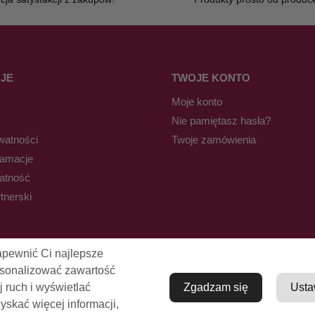
JE
TWOJE KONTO
Moje konto
Nie pamiętasz hasła?
watności
Twoje zamówienia
lamacje
łatność
tnerski
apewnić Ci najlepsze
rsonalizować zawartość
j ruch i wyświetlać
Zgadzam się
Usta
skać więcej informacji,
© Pro-Fryz.pl 2021-2026