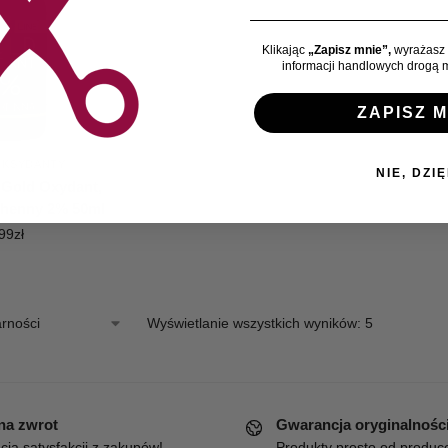
Klikając
„Zapisz mnie”,
wyrażasz 
informacji handlowych drogą m
ZAPISZ M
OKSYDANTY
NIE, DZIĘ
 Gold Oxydant,
 henny 2% 50ml
99
zł
Wyświetlanie wszystkich wyników: 5
 na zwrot
Gwarancja oryginalnośc
ja satysfakcji z zakupów!
Produkty prosto od produc