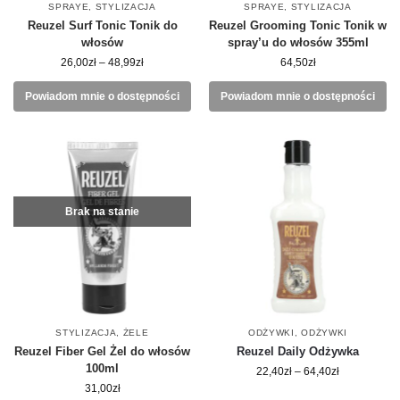
SPRAYE
,
STYLIZACJA
SPRAYE
,
STYLIZACJA
Reuzel Surf Tonic Tonik do
Reuzel Grooming Tonic Tonik w
włosów
spray’u do włosów 355ml
26,00
zł
–
48,99
zł
64,50
zł
Powiadom mnie o dostępności
Powiadom mnie o dostępności
Brak na stanie
STYLIZACJA
,
ŻELE
ODŻYWKI
,
ODŻYWKI
Reuzel Fiber Gel Żel do włosów
Reuzel Daily Odżywka
100ml
22,40
zł
–
64,40
zł
31,00
zł