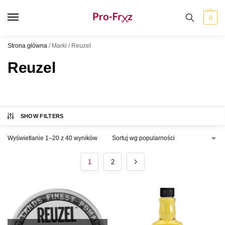
0
Strona główna
/
Marki
/
Reuzel
Reuzel
SHOW FILTERS
Wyświetlanie 1–20 z 40 wyników
1
2