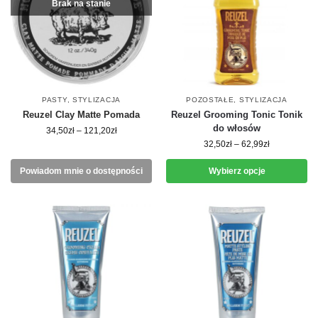
Brak na stanie
PASTY
,
STYLIZACJA
POZOSTAŁE
,
STYLIZACJA
Reuzel Clay Matte Pomada
Reuzel Grooming Tonic Tonik
do włosów
34,50
zł
–
121,20
zł
32,50
zł
–
62,99
zł
Powiadom mnie o dostępności
Wybierz opcje