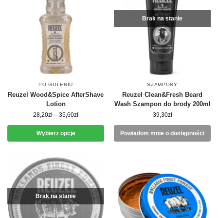
Brak na stanie
PO GOLENIU
SZAMPONY
Reuzel Wood&Spice AfterShave
Reuzel Clean&Fresh Beard
Lotion
Wash Szampon do brody 200ml
28,20
zł
–
35,60
zł
39,30
zł
Wybierz opcje
Powiadom mnie o dostępności
Brak na stanie