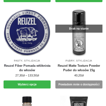
Brak na stanie
PASTY
,
STYLIZACJA
PUDRY
,
STYLIZACJA
Reuzel Fiber Pomada włóknista
Reuzel Matte Texture Powder
do włosów
Puder do włosów 15g
27,30
zł
–
133,50
zł
40,20
zł
Wybierz opcje
Powiadom mnie o dostępności