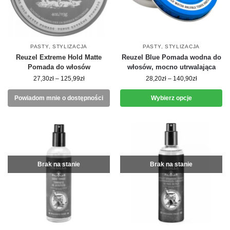
PASTY
,
STYLIZACJA
PASTY
,
STYLIZACJA
Reuzel Extreme Hold Matte
Reuzel Blue Pomada wodna do
Pomada do włosów
włosów, mocno utrwalająca
27,30
zł
–
125,99
zł
28,20
zł
–
140,90
zł
Powiadom mnie o dostępności
Wybierz opcje
Brak na stanie
Brak na stanie