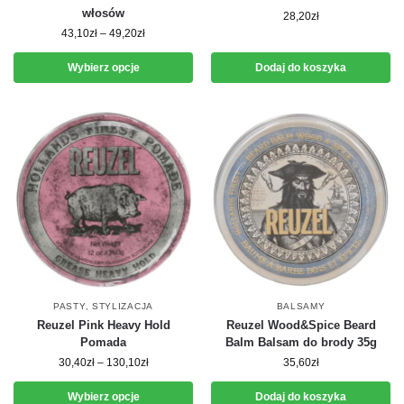
włosów
28,20
zł
43,10
zł
–
49,20
zł
Wybierz opcje
Dodaj do koszyka
PASTY
,
STYLIZACJA
BALSAMY
Reuzel Pink Heavy Hold
Reuzel Wood&Spice Beard
Pomada
Balm Balsam do brody 35g
30,40
zł
–
130,10
zł
35,60
zł
Wybierz opcje
Dodaj do koszyka