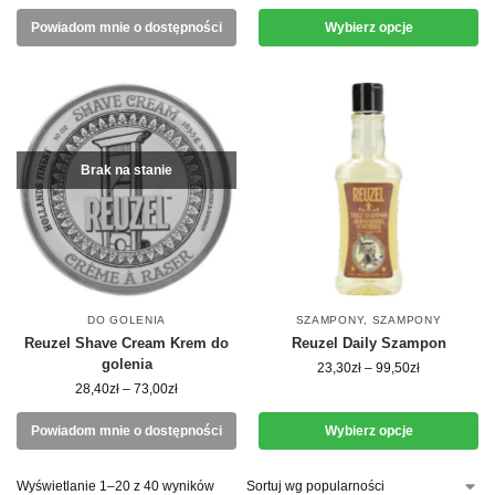
Powiadom mnie o dostępności
Wybierz opcje
Brak na stanie
DO GOLENIA
SZAMPONY
,
SZAMPONY
Reuzel Shave Cream Krem do
Reuzel Daily Szampon
golenia
23,30
zł
–
99,50
zł
28,40
zł
–
73,00
zł
Powiadom mnie o dostępności
Wybierz opcje
Wyświetlanie 1–20 z 40 wyników