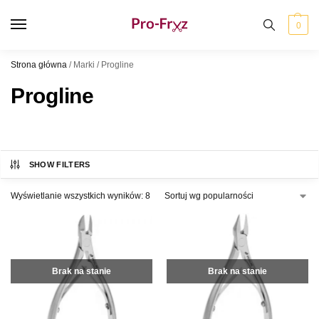
0
Strona główna
/
Marki
/
Progline
Progline
SHOW FILTERS
Wyświetlanie wszystkich wyników: 8
Brak na stanie
Brak na stanie