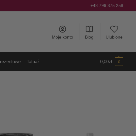
+48 796 375 258
Moje konto
Blog
Ulubione
rezentowe
Tatuaż
0,00
zł
0