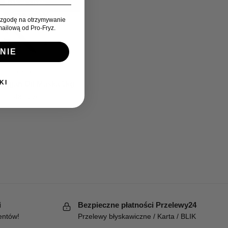
Brak na stanie
zgodę na otrzymywanie
ailową od Pro-Fryz.
NIE
MASKI
KI
 Argan Oil Maska 1kg
48,70
zł
i
Bezpieczne płatności Przelewy24
entów!
Przelewy błyskawiczne / Karta / BLIK