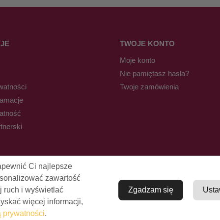
JE
TWOJE KONTO
Moje konto
Nie pamiętasz hasła?
watności
Twoje zamówienia
lamacje
łatność
tnerski
apewnić Ci najlepsze
rsonalizować zawartość
j ruch i wyświetlać
Zgadzam się
Usta
skać więcej informacji,
© Pro-Fryz.pl 2021-2026
ą prywatności
.