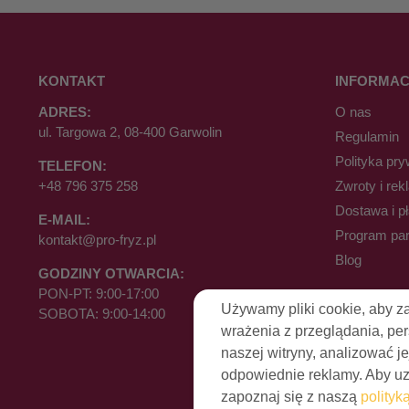
KONTAKT
INFORMAC
ADRES:
O nas
ul. Targowa 2, 08-400 Garwolin
Regulamin
Polityka pry
TELEFON:
+48 796 375 258
Zwroty i rek
Dostawa i p
E-MAIL:
Program par
kontakt@pro-fryz.pl
Blog
GODZINY OTWARCIA:
PON-PT: 9:00-17:00
Używamy pliki cookie, aby z
SOBOTA: 9:00-14:00
wrażenia z przeglądania, pe
naszej witryny, analizować je
odpowiednie reklamy. Aby uzy
zapoznaj się z naszą
polityk