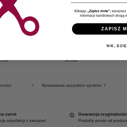
a stanie
Brak na stanie
Klikając
„Zapisz mnie”,
wyrażasz 
informacji handlowych drogą m
ZAPISZ M
MPONY
ODŻYWKI
NIE, DZIĘ
ilian Keratin
Novex Brazilian Keratin
Novex
on 300ml
Odżywka 300ml
,30
zł
38,30
zł
Wyświetlanie wszystkich wyników: 7
 na zwrot
Gwarancja oryginalnośc
ja satysfakcji z zakupów!
Produkty prosto od produc