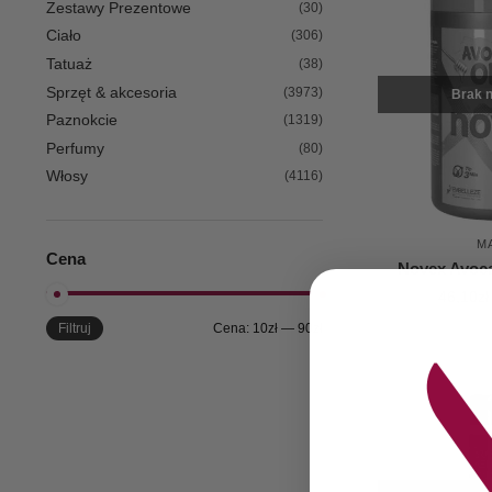
Zestawy Prezentowe
(30)
Ciało
(306)
Tatuaż
(38)
Sprzęt & akcesoria
(3973)
Brak n
Paznokcie
(1319)
Perfumy
(80)
Włosy
(4116)
M
Cena
Novex Avoc
46,10
zł
Filtruj
Cena:
10zł
—
90zł