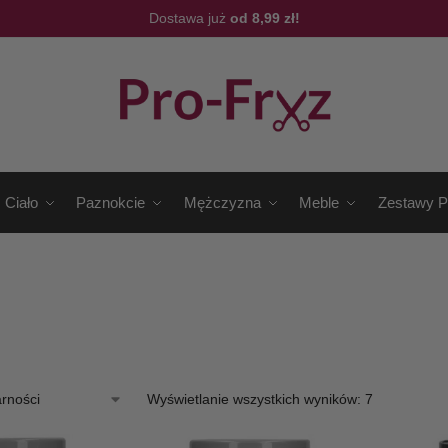
Dostawa już
od 8,99 zł!
Ciało
Paznokcie
Mężczyzna
Meble
Zestawy P
Wyświetlanie wszystkich wyników: 7