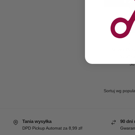
Brak n
SZA
Novex Braz
Szamp
30
Tania wysyłka
90 dni
DPD Pickup Automat za 8,99 zł!
Gwaranc