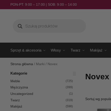
PON-PT: 9:00 – 17:00 | SOB: 9:00 – 14:00
Sprzęt & akcesoria
Włosy
Twarz
Makijaż
Strona główna
/
Marki
/
Novex
Kategorie
Novex
Meble
(725)
Mężczyzna
(399)
Uncategorized
(1)
Twarz
(319)
Makijaż
(598)