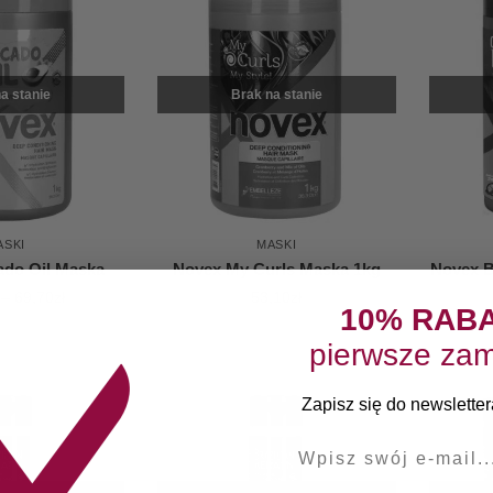
a stanie
Brak na stanie
ASKI
MASKI
ado Oil Maska
Novex My Curls Maska 1kg
Novex B
–
69,70
zł
53,10
zł
10% RAB
pierwsze zam
Zapisz się do newslettera
E-mail