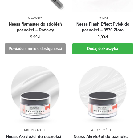
OZDOBY
PYŁKI
Neess flamaster do zdobień
Neess Flash Effect Pyłek do
paznokci – Różowy
paznokci – 3576 Złoto
9,99
zł
9,99
zł
Powiadom mnie o dostępności
Dodaj do koszyka
AKRYLOŻELE
AKRYLOŻELE
Neess Akrylożel do paznokci –
Neess Akrylożel do paznokci –