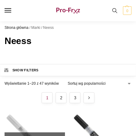
0
Strona główna
/
Marki
/
Neess
Neess
SHOW FILTERS
Wyświetlanie 1–20 z 47 wyników
1
2
3