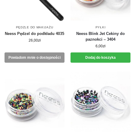
PĘDZLE DO MAKIJAŻU
PYŁKI
Neess Pędzel do podkładu 4035
Neess Blink Jet Cekiny do
paznokci – 3404
26,00
zł
6,00
zł
Powiadom mnie o dostępności
Dodaj do koszyka