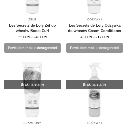
ŻELE
ODŻYWKI
Les Secrets de Loly Żel do
Les Secrets de Loly Odżywka
włosów Boost Curl
do włosów Cream Conditioner
55,00
zł
–
248,00
zł
43,00
zł
–
217,00
zł
Powiadom mnie o dostępności
Powiadom mnie o dostępności
Brak na stanie
Brak na stanie
SZAMPONY
ODŻYWKI