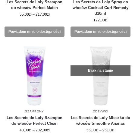
Les Secrets de Loly Szampon
Les Secrets de Loly Spray do
do włosów Perfect Match
włosów Cocktail Curl Remedy
310ml
55,00
zł
–
217,00
zł
122,00
zł
Powiadom mnie o dostępności
Powiadom mnie o dostępności
Brak na stanie
SZAMPONY
ODŻYWKI
Les Secrets de Loly Szampon
Les Secrets de Loly Mleczko do
do włosów Perfect Clean
włosów Smoothie Ananas
43,00
zł
–
202,00
zł
55,00
zł
–
95,00
zł