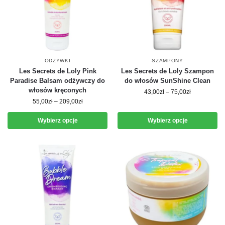
ODŻYWKI
SZAMPONY
Les Secrets de Loly Pink
Les Secrets de Loly Szampon
Paradise Balsam odżywczy do
do włosów SunShine Clean
włosów kręconych
43,00
zł
–
75,00
zł
55,00
zł
–
209,00
zł
Wybierz opcje
Wybierz opcje