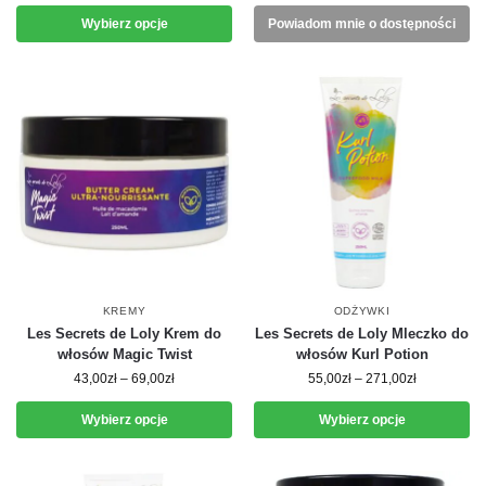
Wybierz opcje
Powiadom mnie o dostępności
KREMY
ODŻYWKI
Les Secrets de Loly Krem do
Les Secrets de Loly Mleczko do
włosów Magic Twist
włosów Kurl Potion
43,00
zł
–
69,00
zł
55,00
zł
–
271,00
zł
Wybierz opcje
Wybierz opcje