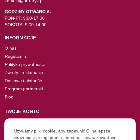
kontakt@pro-fryz.pl
GODZINY OTWARCIA:
PON-PT: 9:00-17:00
SOBOTA: 9:00-14:00
INFORMACJE
O nas
Regulamin
Polityka prywatności
Zwroty i reklamacje
Dostawa i płatność
Program partnerski
Blog
TWOJE KONTO
Moje konto
Nie pamiętasz hasła?
Używamy pliki cookie, aby zapewnić Ci najlepsze
wrażenia z przeglądania, personalizować zawartość
Twoje zamówienia