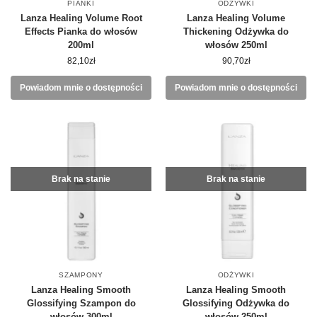
PIANKI
ODŻYWKI
Lanza Healing Volume Root
Lanza Healing Volume
Effects Pianka do włosów
Thickening Odżywka do
200ml
włosów 250ml
82,10
zł
90,70
zł
Powiadom mnie o dostępności
Powiadom mnie o dostępności
Brak na stanie
Brak na stanie
SZAMPONY
ODŻYWKI
Lanza Healing Smooth
Lanza Healing Smooth
Glossifying Szampon do
Glossifying Odżywka do
włosów 300ml
włosów 250ml