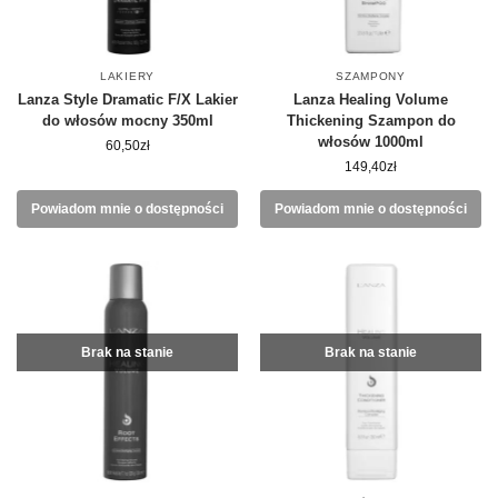
LAKIERY
SZAMPONY
Lanza Style Dramatic F/X Lakier
Lanza Healing Volume
do włosów mocny 350ml
Thickening Szampon do
włosów 1000ml
60,50
zł
149,40
zł
Powiadom mnie o dostępności
Powiadom mnie o dostępności
Brak na stanie
Brak na stanie