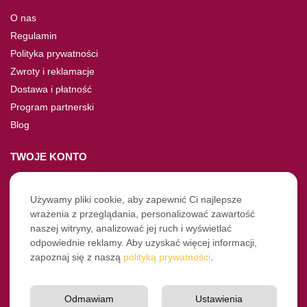
O nas
Regulamin
Polityka prywatności
Zwroty i reklamacje
Dostawa i płatność
Program partnerski
Blog
TWOJE KONTO
Moje konto
Nie pamiętasz hasła?
Używamy pliki cookie, aby zapewnić Ci najlepsze
wrażenia z przeglądania, personalizować zawartość
Twoje zamówienia
naszej witryny, analizować jej ruch i wyświetlać
odpowiednie reklamy. Aby uzyskać więcej informacji,
NASZE SOCIALE
zapoznaj się z naszą
polityką prywatności
.
Facebook
Instagram
Odmawiam
Ustawienia
YouTube