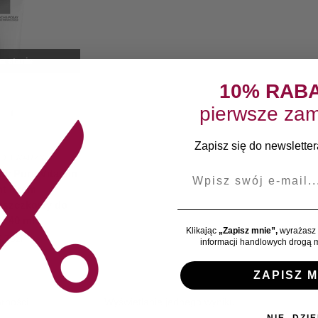
a stanie
10% RAB
pierwsze zam
Zapisz się do newslettera
DO TWARZY
E-mail
ay Pure Vitamin
ht Krem
rszczkowy do
y 40 ml
Klikając
„Zapisz mnie”,
wyrażasz 
,70
zł
informacji handlowych drogą m
ZAPISZ M
Wyświetlanie jednego wyniku
NIE, DZIĘ