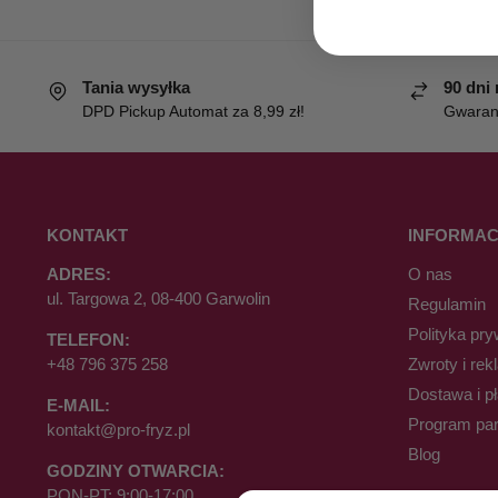
Tania wysyłka
90 dni
DPD Pickup Automat za 8,99 zł!
Gwaranc
KONTAKT
INFORMAC
ADRES:
O nas
ul. Targowa 2, 08-400 Garwolin
Regulamin
Polityka pry
TELEFON:
+48 796 375 258
Zwroty i rek
Dostawa i p
E-MAIL:
Program par
kontakt@pro-fryz.pl
Blog
GODZINY OTWARCIA:
PON-PT: 9:00-17:00