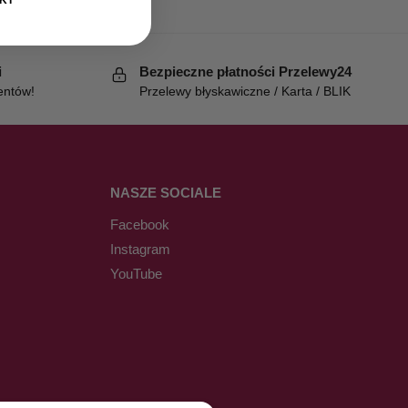
i
Bezpieczne płatności Przelewy24
entów!
Przelewy błyskawiczne / Karta / BLIK
NASZE SOCIALE
Facebook
Instagram
YouTube