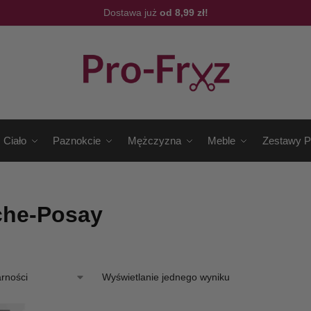
Dostawa już
od 8,99 zł!
Ciało
Paznokcie
Mężczyzna
Meble
Zestawy P
che-Posay
Wyświetlanie jednego wyniku