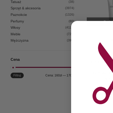
Tatuaż
(38)
Sprzęt & akcesoria
(3974)
Paznokcie
(1326)
Perfumy
(80)
Brak n
Włosy
(4116)
Meble
(725)
Mężczyzna
(399)
KREMY 
Cena
La Roche-Pos
C Lig
przeciwzma
Filtruj
Cena:
160zł
—
170zł
twarz
165