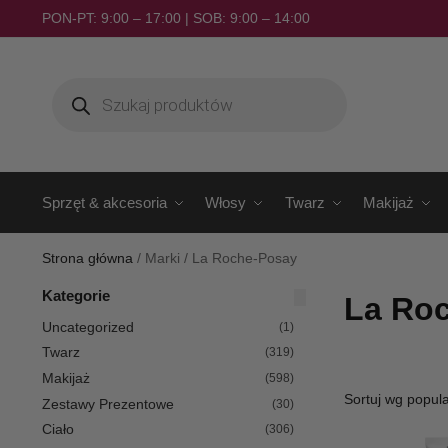
PON-PT: 9:00 – 17:00 | SOB: 9:00 – 14:00
Sprzęt & akcesoria
Włosy
Twarz
Makijaż
Strona główna
/
Marki
/
La Roche-Posay
Kategorie
La Ro
Uncategorized
(1)
Twarz
(319)
Makijaż
(598)
Zestawy Prezentowe
(30)
Ciało
(306)