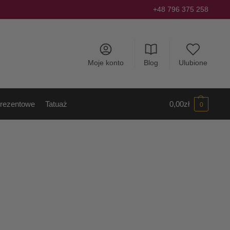
+48 796 375 258
Moje konto
Blog
Ulubione
rezentowe
Tatuaż
0,00
zł
0