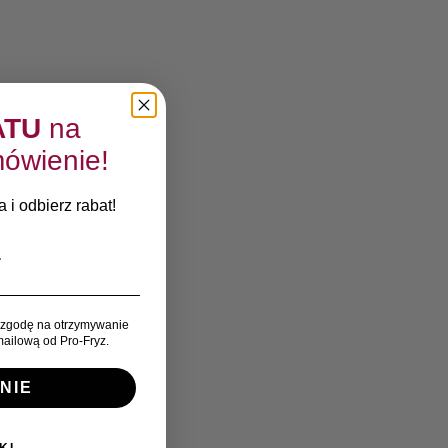
ATU
na
ówienie!
 i odbierz rabat!
zgodę na otrzymywanie
ailową od Pro-Fryz.
NIE
KI