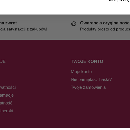
 na zwrot
Gwarancja oryginalnośc
ja satysfakcji z zakupów!
Produkty prosto od produc
JE
TWOJE KONTO
Moje konto
Nie pamiętasz hasła?
watności
Twoje zamówienia
lamacje
łatność
tnerski