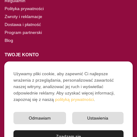
Regulamin
Polityka prywatności
Zwroty i reklamacje
Dostawa i płatność
Program partnerski
Blog
TWOJE KONTO
Moje konto
Nie pamiętasz hasła?
Używamy pliki cookie, aby zapewnić Ci najlepsze
wrażenia z przeglądania, personalizować zawartość
Twoje zamówienia
naszej witryny, analizować jej ruch i wyświetlać
odpowiednie reklamy. Aby uzyskać więcej informacji,
NASZE SOCIALE
zapoznaj się z naszą
polityką prywatności
.
Facebook
Instagram
Odmawiam
Ustawienia
YouTube
© Pro-Fryz.pl 2021-2026
Zgadzam się