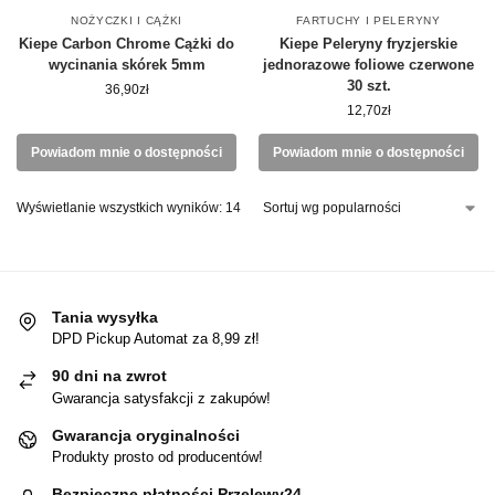
NOŻYCZKI I CĄŻKI
FARTUCHY I PELERYNY
Kiepe Carbon Chrome Cążki do
Kiepe Peleryny fryzjerskie
wycinania skórek 5mm
jednorazowe foliowe czerwone
30 szt.
36,90
zł
12,70
zł
Powiadom mnie o dostępności
Powiadom mnie o dostępności
Wyświetlanie wszystkich wyników: 14
Tania wysyłka
DPD Pickup Automat za 8,99 zł!
90 dni na zwrot
Gwarancja satysfakcji z zakupów!
Gwarancja oryginalności
Produkty prosto od producentów!
Bezpieczne płatności Przelewy24