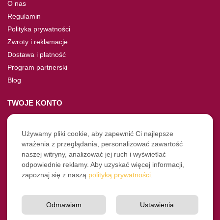
O nas
Regulamin
Polityka prywatności
Zwroty i reklamacje
Dostawa i płatność
Program partnerski
Blog
TWOJE KONTO
Moje konto
Nie pamiętasz hasła?
Używamy pliki cookie, aby zapewnić Ci najlepsze
wrażenia z przeglądania, personalizować zawartość
Twoje zamówienia
naszej witryny, analizować jej ruch i wyświetlać
odpowiednie reklamy. Aby uzyskać więcej informacji,
NASZE SOCIALE
zapoznaj się z naszą
polityką prywatności
.
Facebook
Instagram
Odmawiam
Ustawienia
YouTube