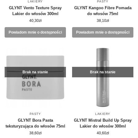
LAKIERY
PASTY
GLYNT Vento Texture Spray
GLYNT Kangoo Fibre Pomada
Lakier do włosów 300ml
do włosów 75ml
40,30
zł
38,10
zł
Powiadom mnie o dostępności
Powiadom mnie o dostępności
Brak na stanie
Brak na stanie
PASTY
LAKIERY
GLYNT Bora Pasta
GLYNT Mistral Build Up Spray
teksturyzująca do włosów 75ml
Lakier do włosów 300ml
38,60
zł
40,60
zł