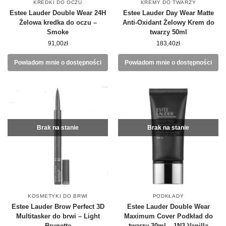
KREDKI DO OCZU
KREMY DO TWARZY
Estee Lauder Double Wear 24H
Estee Lauder Day Wear Matte
Żelowa kredka do oczu –
Anti-Oxidant Żelowy Krem do
Smoke
twarzy 50ml
91,00
zł
183,40
zł
Powiadom mnie o dostępności
Powiadom mnie o dostępności
Brak na stanie
Brak na stanie
KOSMETYKI DO BRWI
PODKŁADY
Estee Lauder Brow Perfect 3D
Estee Lauder Double Wear
Multitasker do brwi – Light
Maximum Cover Podkład do
Brunette
twarzy 30ml – 1N3 Vanilla