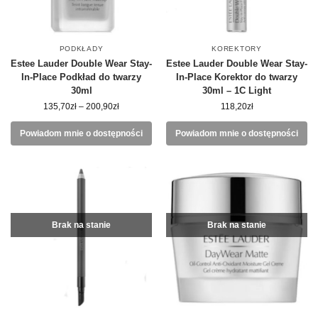
PODKŁADY
KOREKTORY
Estee Lauder Double Wear Stay-
Estee Lauder Double Wear Stay-
In-Place Podkład do twarzy
In-Place Korektor do twarzy
30ml
30ml – 1C Light
135,70
zł
–
200,90
zł
118,20
zł
Powiadom mnie o dostępności
Powiadom mnie o dostępności
Brak na stanie
Brak na stanie