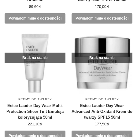
89,60
zł
170,00
zł
Powiadom mnie o dostępności
Powiadom mnie o dostępności
Brak na stanie
Brak na stanie
KREMY DO TWARZY
KREMY DO TWARZY
Estee Lauder Day Wear Multi-
Estee Lauder Day Wear
Protection Sheer Tint Emulsja
Advanced Anti-Oxidant Krem do
koloryzująca 50ml
twarzy SPF15 50ml
221,10
zł
177,50
zł
Powiadom mnie o dostępności
Powiadom mnie o dostępności