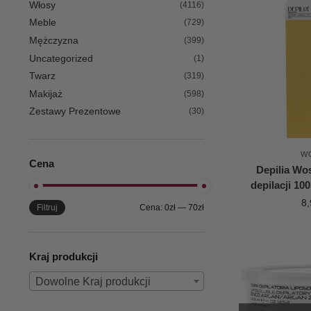
Włosy
(4116)
Meble
(729)
Mężczyzna
(399)
Uncategorized
(1)
Twarz
(319)
Makijaż
(598)
Zestawy Prezentowe
(30)
W
Cena
Depilia Wo
depilacji 1
8,
Filtruj
Cena:
0zł
—
70zł
Kraj produkcji
Dowolne Kraj produkcji