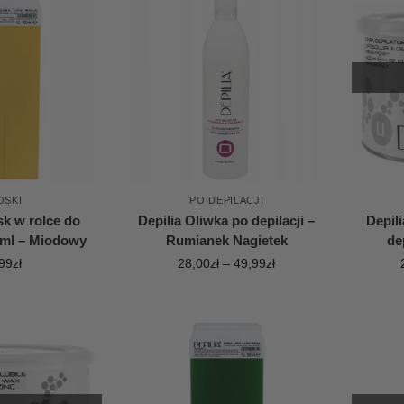
OSKI
PO DEPILACJI
sk w rolce do
Depilia Oliwka po depilacji –
Depil
00ml – Miodowy
Rumianek Nagietek
de
99
zł
28,00
zł
–
49,99
zł