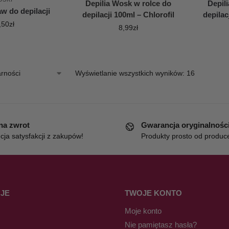
Depilia Wosk w rolce do
Depil
aw do depilacji
depilacji 100ml – Chlorofil
depilac
,50
zł
8,99
zł
Wyświetlanie wszystkich wyników: 16
 na zwrot
Gwarancja oryginalnośc
ja satysfakcji z zakupów!
Produkty prosto od produc
JE
TWOJE KONTO
Moje konto
Nie pamiętasz hasła?