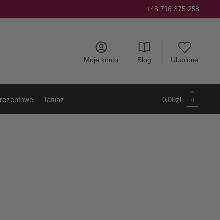
+48 796 375 258
Moje konto
Blog
Ulubione
rezentowe
Tatuaż
0,00
zł
0