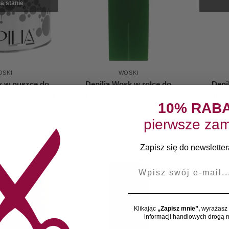
a stanie
OSKI
WOSKI
k w puszce do
Depilia Wosk w rolce do
Depi
gan Zinc – 400ml
depilacji 100ml – Aloesowy
depilac
10% RAB
,99
zł
8,99
zł
pierwsze zam
Zapisz się do newslettera
E-mail
Klikając
„Zapisz mnie”,
wyrażasz 
informacji handlowych drogą m