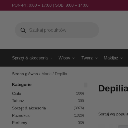
PON-PT: 9:00 – 17:00 | SOB: 9:00 – 14:00
Sprzęt & akcesoria
Włosy
Twarz
Makijaż
Strona główna
/
Marki
/
Depilia
Kategorie
Depili
Ciało
(306)
Tatuaż
(38)
Sprzęt & akcesoria
(3976)
Paznokcie
(1326)
Perfumy
(80)