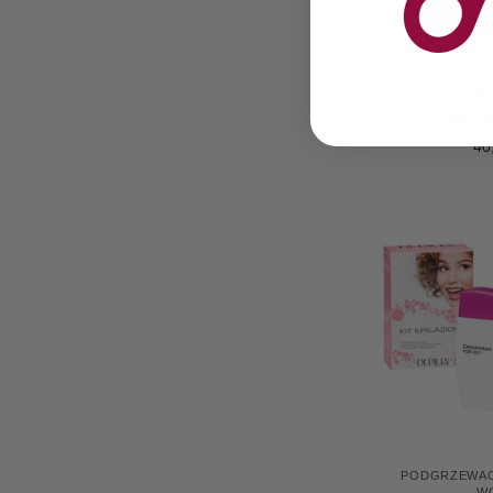
KREMY, Ż
Depilia Soft 
depila
40
PODGRZEWAC
W