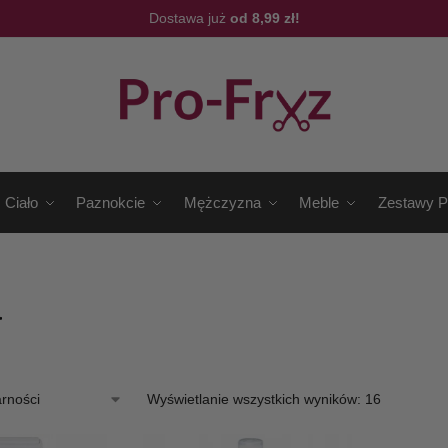
Dostawa już
od 8,99 zł!
Ciało
Paznokcie
Mężczyzna
Meble
Zestawy P
a
Wyświetlanie wszystkich wyników: 16