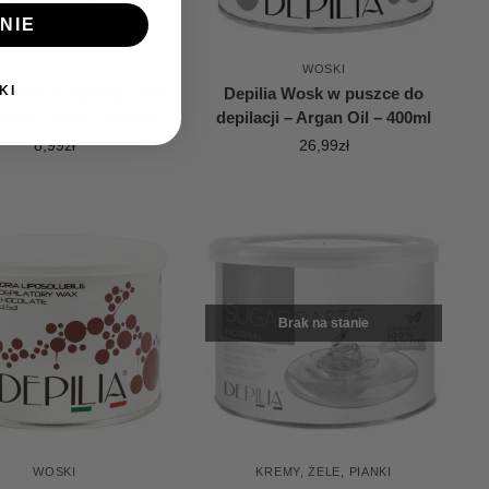
NIE
WOSKI
WOSKI
KI
 Wosk w wąskiej rolce
Depilia Wosk w puszce do
ilacji 100ml – Titanio
depilacji – Argan Oil – 400ml
8,99
zł
26,99
zł
Brak na stanie
WOSKI
KREMY, ŻELE, PIANKI