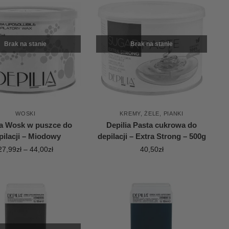
Brak na stanie
Brak na stanie
WOSKI
KREMY, ŻELE, PIANKI
ia Wosk w puszce do
Depilia Pasta cukrowa do
pilacji – Miodowy
depilacji – Extra Strong – 500g
27,99
zł
–
44,00
zł
40,50
zł