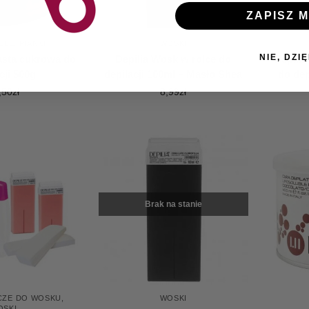
ZAPISZ M
ELE, PIANKI
WOSKI
NIE, DZIĘ
Pasta cukrowa do
Depilia Wosk w rolce do
Depilia
cji 500g
depilacji 100ml – Masło Shea
do dep
,50
zł
8,99
zł
Brak na stanie
ZE DO WOSKU
,
WOSKI
OSKI