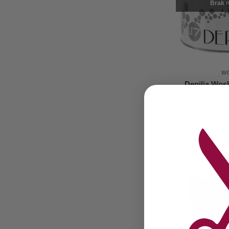
Brak n
W
Depilia Wos
depilacji – Ar
26