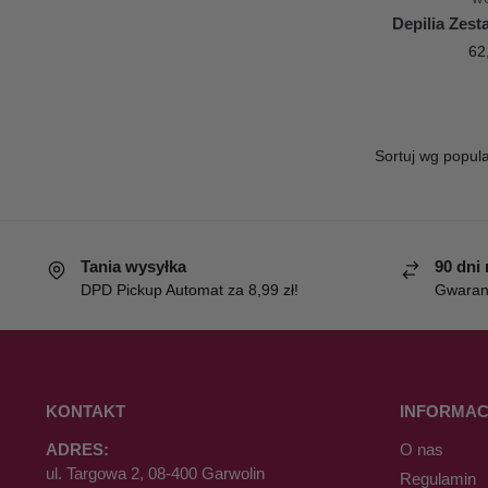
Depilia Zest
62
Tania wysyłka
90 dni
DPD Pickup Automat za 8,99 zł!
Gwaranc
KONTAKT
INFORMAC
ADRES:
O nas
ul. Targowa 2, 08-400 Garwolin
Regulamin