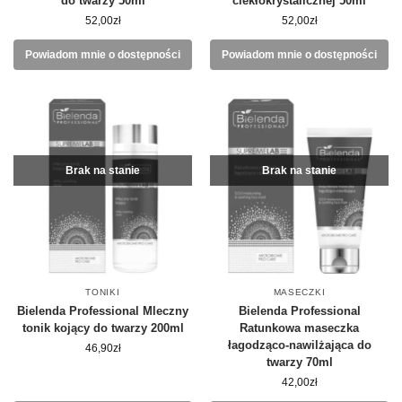
do twarzy 50ml
ciekłokrystalicznej 50ml
52,00
zł
52,00
zł
Powiadom mnie o dostępności
Powiadom mnie o dostępności
Brak na stanie
Brak na stanie
TONIKI
MASECZKI
Bielenda Professional Mleczny
Bielenda Professional
tonik kojący do twarzy 200ml
Ratunkowa maseczka
łagodząco-nawilżająca do
46,90
zł
twarzy 70ml
42,00
zł