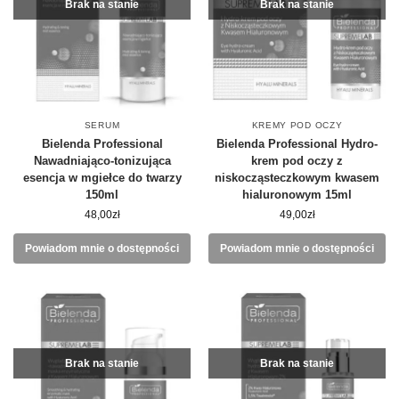
Brak na stanie
Brak na stanie
SERUM
KREMY POD OCZY
Bielenda Professional
Bielenda Professional Hydro-
Nawadniająco-tonizująca
krem pod oczy z
esencja w mgiełce do twarzy
niskocząsteczkowym kwasem
150ml
hialuronowym 15ml
48,00
zł
49,00
zł
Powiadom mnie o dostępności
Powiadom mnie o dostępności
Brak na stanie
Brak na stanie