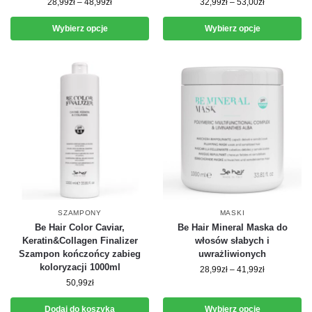
28,99
zł
–
48,99
zł
32,99
zł
–
53,00
zł
Wybierz opcje
Wybierz opcje
SZAMPONY
MASKI
Be Hair Color Caviar,
Be Hair Mineral Maska do
Keratin&Collagen Finalizer
włosów słabych i
Szampon kończońcy zabieg
uwrażliwionych
koloryzacji 1000ml
28,99
zł
–
41,99
zł
50,99
zł
Dodaj do koszyka
Wybierz opcje