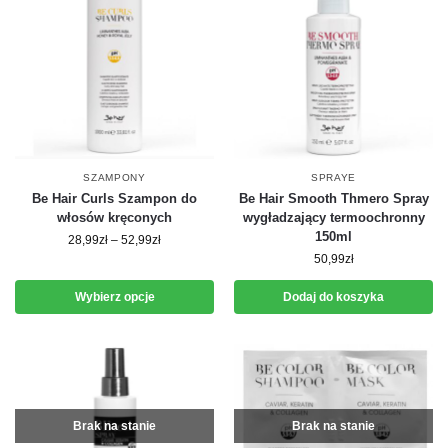
SZAMPONY
SPRAYE
Be Hair Curls Szampon do
Be Hair Smooth Thmero Spray
włosów kręconych
wygładzający termoochronny
150ml
28,99
zł
–
52,99
zł
50,99
zł
Wybierz opcje
Dodaj do koszyka
Brak na stanie
Brak na stanie