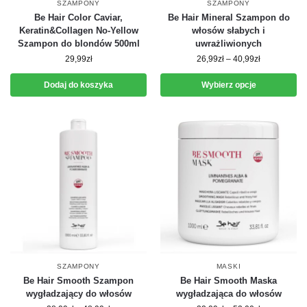
SZAMPONY
SZAMPONY
Be Hair Color Caviar,
Be Hair Mineral Szampon do
Keratin&Collagen No-Yellow
włosów słabych i
Szampon do blondów 500ml
uwrażliwionych
29,99
zł
26,99
zł
–
40,99
zł
Dodaj do koszyka
Wybierz opcje
SZAMPONY
MASKI
Be Hair Smooth Szampon
Be Hair Smooth Maska
wygładzający do włosów
wygładzająca do włosów