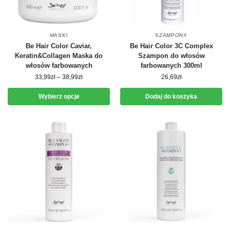
MASKI
SZAMPONY
Be Hair Color Caviar,
Be Hair Color 3C Complex
Keratin&Collagen Maska do
Szampon do włosów
włosów farbowanych
farbowanych 300ml
33,99
zł
–
38,99
zł
26,69
zł
Wybierz opcje
Dodaj do koszyka