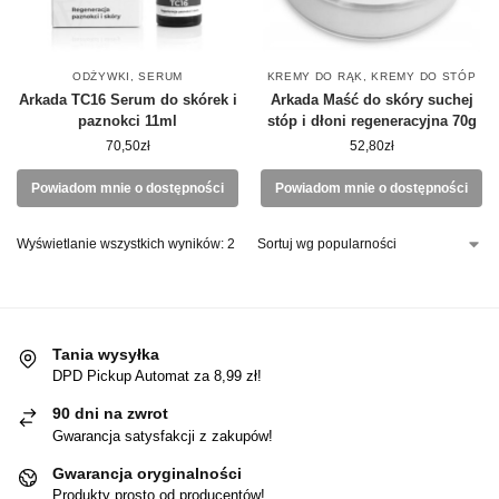
ODŻYWKI
,
SERUM
KREMY DO RĄK
,
KREMY DO STÓP
Arkada TC16 Serum do skórek i
Arkada Maść do skóry suchej
paznokci 11ml
stóp i dłoni regeneracyjna 70g
70,50
zł
52,80
zł
Powiadom mnie o dostępności
Powiadom mnie o dostępności
Wyświetlanie wszystkich wyników: 2
Tania wysyłka
DPD Pickup Automat za 8,99 zł!
90 dni na zwrot
Gwarancja satysfakcji z zakupów!
Gwarancja oryginalności
Produkty prosto od producentów!