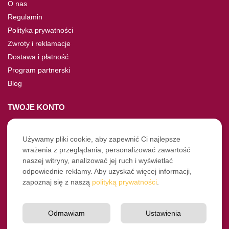
O nas
Regulamin
Polityka prywatności
Zwroty i reklamacje
Dostawa i płatność
Program partnerski
Blog
TWOJE KONTO
Moje konto
Nie pamiętasz hasła?
Używamy pliki cookie, aby zapewnić Ci najlepsze
wrażenia z przeglądania, personalizować zawartość
Twoje zamówienia
naszej witryny, analizować jej ruch i wyświetlać
odpowiednie reklamy. Aby uzyskać więcej informacji,
NASZE SOCIALE
zapoznaj się z naszą
polityką prywatności
.
Facebook
Instagram
Odmawiam
Ustawienia
YouTube