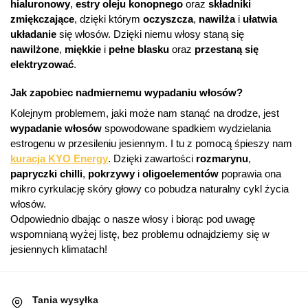
hialuronowy
,
estry oleju konopnego
oraz
składniki
zmiękczające
, dzięki którym
oczyszcza
,
nawilża
i
ułatwia
układanie
się włosów. Dzięki niemu włosy staną się
nawilżone
,
miękkie
i
pełne blasku
oraz
przestaną się
elektryzować
.
Jak zapobiec nadmiernemu wypadaniu włosów?
Kolejnym problemem, jaki może nam stanąć na drodze, jest
wypadanie włosów
spowodowane spadkiem wydzielania
estrogenu w przesileniu jesiennym. I tu z pomocą śpieszy nam
kuracja KYO Energy
. Dzięki zawartości
rozmarynu
,
papryczki chilli
,
pokrzywy
i
oligoelementów
poprawia ona
mikro cyrkulację skóry głowy co pobudza naturalny cykl życia
włosów.
Odpowiednio dbając o nasze włosy i biorąc pod uwagę
wspomnianą wyżej listę, bez problemu odnajdziemy się w
jesiennych klimatach!
Tania wysyłka