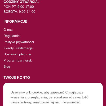
GODZINY OTWARCIA:
PON-PT: 9:00-17:00
SOBOTA: 9:00-14:00
INFORMACJE
O nas
Regulamin
Polityka prywatności
Zwroty i reklamacje
Dostawa i płatność
Program partnerski
Blog
TWOJE KONTO
Moje konto
Nie pamiętasz hasła?
Używamy pliki cookie, aby zapewnić Ci najlepsze
wrażenia z przeglądania, personalizować zawartość
Twoje zamówienia
naszej witryny, analizować jej ruch i wyświetlać