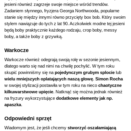
jesieni również zagrzeje swoje miejsce wśród trendów.
Zadaniem słynnego, fryzjera Georga Northwooda, popularne
stanie się między innymi równo przycięty box bob. Który swoim
stylem nawiązuje do tych z lat 90. Aczkolwiek modne tej jesieni
będą boby praktycznie każdego rodzaju, crop boby, messy
boby, a także boby z grzywką.
Warkocze
Warkocze również odegrają swoją rolę w sezonie jesiennym,
dlatego warto się nad nimi na chwilę pochylić. W tym roku
skupić powinniśmy się na
pojedynczym grubym splocie
lub
wielu mniejszych oplatających naszą głowę
.
Simon Rocha
w swojej stylizacji postawiła w tym roku na nieco
chaotyczne
kilkuwarstwowe upięcie
. Natknąć się można jednak również
na fryzury wykorzystujące
dodatkowe elementy jak np.
apaszka
.
Odpowiedni sprzęt
Wiadomym jest, że jeśli chcemy
stworzyć oszałamiającą