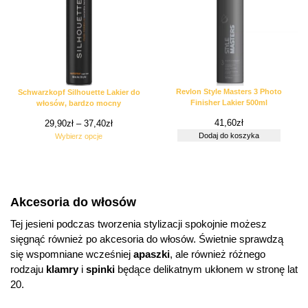
Revlon Style Masters 3 Photo
Schwarzkopf Silhouette Lakier do
Finisher Lakier 500ml
włosów, bardzo mocny
41,60
zł
29,90
zł
–
37,40
zł
Dodaj do koszyka
Wybierz opcje
Akcesoria do włosów
Tej jesieni podczas tworzenia stylizacji spokojnie możesz
sięgnąć również po akcesoria do włosów. Świetnie sprawdzą
się wspomniane wcześniej
apaszki
, ale również różnego
rodzaju
klamry
i
spinki
będące delikatnym ukłonem w stronę lat
20.