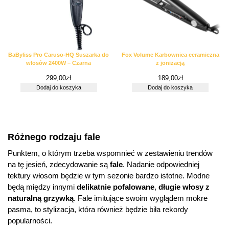
BaByliss Pro Caruso-HQ Suszarka do
Fox Volume Karbownica ceramiczna
włosów 2400W – Czarna
z jonizacją
299,00
zł
189,00
zł
Dodaj do koszyka
Dodaj do koszyka
Różnego rodzaju fale
Punktem, o którym trzeba wspomnieć w zestawieniu trendów
na tę jesień, zdecydowanie są
fale
. Nadanie odpowiedniej
tektury włosom będzie w tym sezonie bardzo istotne. Modne
będą między innymi
delikatnie pofalowane
,
długie włosy z
naturalną grzywką
. Fale imitujące swoim wyglądem mokre
pasma, to stylizacja, która również będzie biła rekordy
popularności.