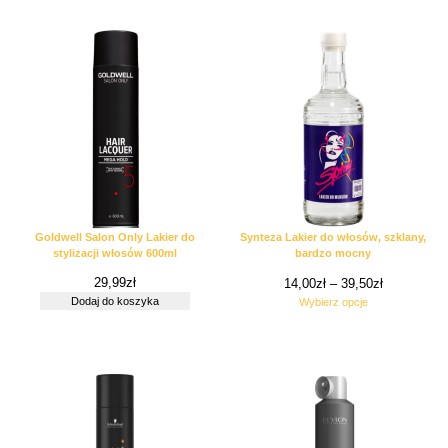
Goldwell Salon Only Lakier do
Synteza Lakier do włosów, szklany,
stylizacji włosów 600ml
bardzo mocny
29,99
zł
14,00
zł
–
39,50
zł
Dodaj do koszyka
Wybierz opcje