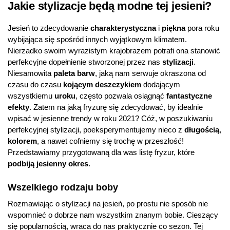
Jakie stylizacje będą modne tej jesieni?
Jesień to zdecydowanie
charakterystyczna
i
piękna
pora roku
wybijająca się spośród innych wyjątkowym klimatem.
Nierzadko swoim wyrazistym krajobrazem potrafi ona stanowić
perfekcyjne dopełnienie stworzonej przez nas
stylizacji
.
Niesamowita
paleta barw
, jaką nam serwuje okraszona od
czasu do czasu
kojącym deszczykiem
dodającym
wszystkiemu
uroku
, często pozwala osiągnąć
fantastyczne
efekty
. Zatem na jaką fryzurę się zdecydować, by idealnie
wpisać w jesienne trendy w roku 2021? Cóż, w poszukiwaniu
perfekcyjnej stylizacji, poeksperymentujemy nieco z
długością
,
kolorem
, a nawet cofniemy się trochę w przeszłość!
Przedstawiamy przygotowaną dla was listę fryzur, które
podbiją jesienny okres
.
Wszelkiego rodzaju boby
Rozmawiając o stylizacji na jesień, po prostu nie sposób nie
wspomnieć o dobrze nam wszystkim znanym bobie. Cieszący
się popularnością, wraca do nas praktycznie co sezon. Tej