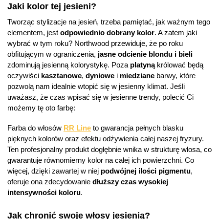
Jaki kolor tej jesieni?
Tworząc stylizacje na jesień, trzeba pamiętać, jak ważnym tego
elementem, jest
odpowiednio dobrany kolor
. A zatem jaki
wybrać w tym roku? Northwood przewiduje, że po roku
obfitującym w ograniczenia,
jasne odcienie blondu i bieli
zdominują jesienną kolorystykę. Poza
platyną
królować będą
oczywiści
kasztanowe
,
dyniowe
i
miedziane
barwy, które
pozwolą nam idealnie wtopić się w jesienny klimat. Jeśli
uważasz, że czas wpisać się w jesienne trendy, polecić Ci
możemy tę oto farbę:
Farba do włosów
RR Line
to gwarancja pełnych blasku
pięknych kolorów oraz efektu odżywienia całej naszej fryzury.
Ten profesjonalny produkt dogłębnie wnika w strukturę włosa, co
gwarantuje równomierny kolor na całej ich powierzchni. Co
więcej, dzięki zawartej w niej
podwójnej ilości pigmentu
,
oferuje ona zdecydowanie
dłuższy czas wysokiej
intensywności koloru
.
Jak chronić swoje włosy jesienią?