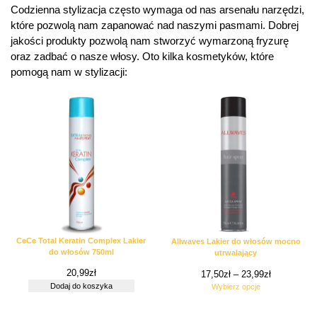
Codzienna stylizacja często wymaga od nas arsenału narzędzi,
które pozwolą nam zapanować nad naszymi pasmami. Dobrej
jakości produkty pozwolą nam stworzyć wymarzoną fryzurę
oraz zadbać o nasze włosy. Oto kilka kosmetyków, które
pomogą nam w stylizacji:
CeCe Total Keratin Complex Lakier
Allwaves Lakier do włosów mocno
do włosów 750ml
utrwalający
20,99
zł
17,50
zł
–
23,99
zł
Dodaj do koszyka
Wybierz opcje