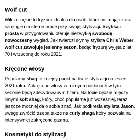
Wolf cut
Wilcze cięcie to fryzura idealna dla osób, które nie mają czasu
na długie i misterne prace przy swojej stylizacji.
Szybka
i
prosta
w przygotowaniu oferuje niezwykłą
swobodę
i
nowoczesny
wygląd. Jak twierdzi słynny stylista
Chris Weber
,
wolf cut zawojuje jesienny sezon
, będąc fryzurą wyjętą z lat
70 i wrzuconą do roku 2021.
Kręcone włosy
Popularny
shag
to kolejny punkt na liście stylizacji na jesień
2021 roku. Zakręcone włosy w różnych odsłonach w tym
sezonie będą zdecydowanym hitem. Na topie będzie między
innymi
soft shag
, który, choć popularne już wcześniej, teraz
jeszcze mocniej da o sobie znać. Jak podkreśla
stylista Jason
,
uwagę zwrócić trzeba także na
curly shaga
który pozwala na
intensywniej zakręcone pasma.
Kosmetyki do stylizacji