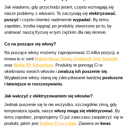
Jak wiadomo, gdy przychodzi jesień, często wzmagają się
nasze problemy z włosami. Te zaczynają się
elektryzować
,
puszyć
i często również nadmiernie
wypadać
. By temu
zapobiec, trzeba sięgnąć po produkty stworzone po to, by
uratować naszą fryzurę w tym ciężkim dla niej okresie.
Co na puszące się włosy?
Na puszące włosy możemy zaproponować Ci kilka pozycji, a
mowa tu o: serii
Matrix Mega Sleek
,
Goldwell Just Smooth
oraz
Wella SP Smoothen
. Produkty te pomogą Ci w
okiełznaniu swoich włosów i
zwalczą ich puszenie się
.
Wygładzone włosy staną się zdecydowanie bardziej
posłuszne
i łatwiejsze w rozczesywaniu
.
Jak walczyć z elektryzowaniem się włosów?
Jednak puszenie się to nie wszystko, szczególnie zimą, gdy
temperatura spada, nasze
włosy mogą się elektryzować
. By
temu zapobiec, proponujemy Ci już zawczasu zaopatrzyć się w
produkt, jakim jest
Solfine Frizzy Hair
. Zawiera on
kwas